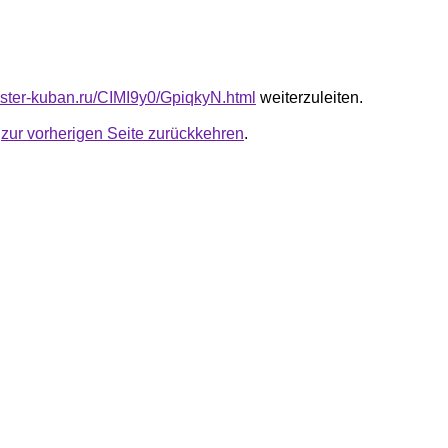
master-kuban.ru/CIMI9y0/GpiqkyN.html
weiterzuleiten.
u
zur vorherigen Seite zurückkehren
.