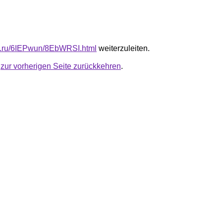
fb.ru/6IEPwun/8EbWRSI.html
weiterzuleiten.
u
zur vorherigen Seite zurückkehren
.