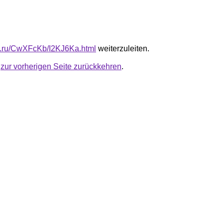
fb.ru/CwXFcKb/I2KJ6Ka.html
weiterzuleiten.
u
zur vorherigen Seite zurückkehren
.