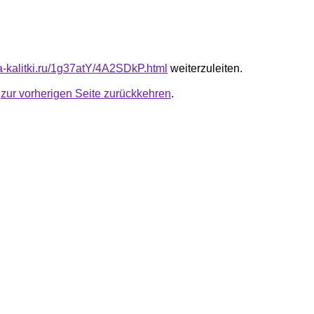
ta-kalitki.ru/1g37atY/4A2SDkP.html
weiterzuleiten.
u
zur vorherigen Seite zurückkehren
.