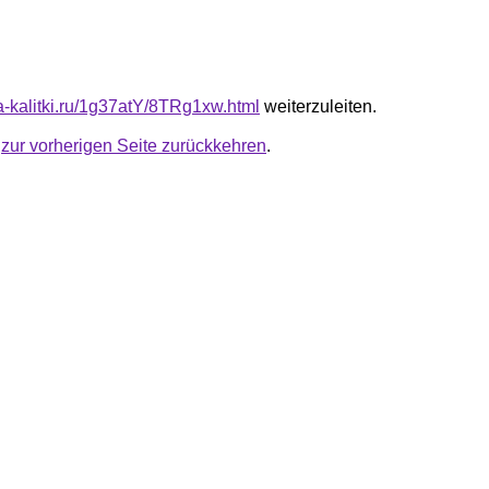
ta-kalitki.ru/1g37atY/8TRg1xw.html
weiterzuleiten.
u
zur vorherigen Seite zurückkehren
.