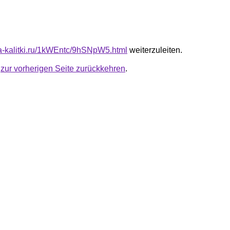
ota-kalitki.ru/1kWEntc/9hSNpW5.html
weiterzuleiten.
u
zur vorherigen Seite zurückkehren
.