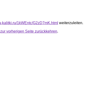
ota-kalitki.ru/1kWEntc/G2zD7mK.html
weiterzuleiten.
u
zur vorherigen Seite zurückkehren
.