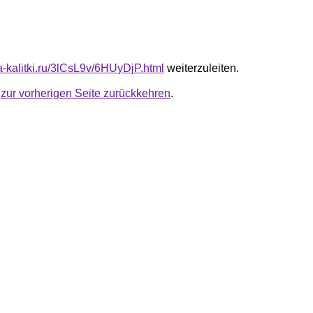
ta-kalitki.ru/3lCsL9v/6HUyDjP.html
weiterzuleiten.
u
zur vorherigen Seite zurückkehren
.