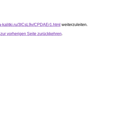
ta-kalitki.ru/3lCsL9v/CPDAEr1.html
weiterzuleiten.
u
zur vorherigen Seite zurückkehren
.