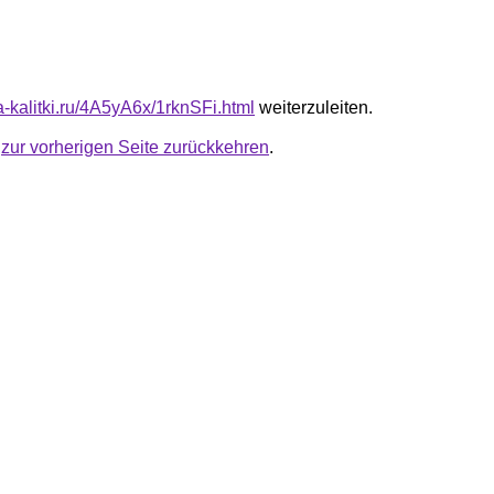
ta-kalitki.ru/4A5yA6x/1rknSFi.html
weiterzuleiten.
u
zur vorherigen Seite zurückkehren
.