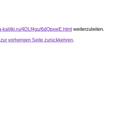
ta-kalitki.ru/4DLf4gu/6dQpxwE.html
weiterzuleiten.
u
zur vorherigen Seite zurückkehren
.