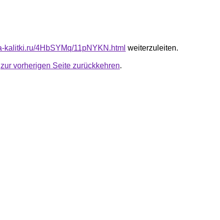
ota-kalitki.ru/4HbSYMq/11pNYKN.html
weiterzuleiten.
u
zur vorherigen Seite zurückkehren
.