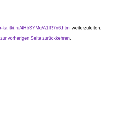
ota-kalitki.ru/4HbSYMq/A1IR7n6.html
weiterzuleiten.
u
zur vorherigen Seite zurückkehren
.