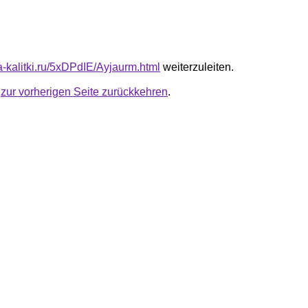
ta-kalitki.ru/5xDPdIE/Ayjaurm.html
weiterzuleiten.
u
zur vorherigen Seite zurückkehren
.