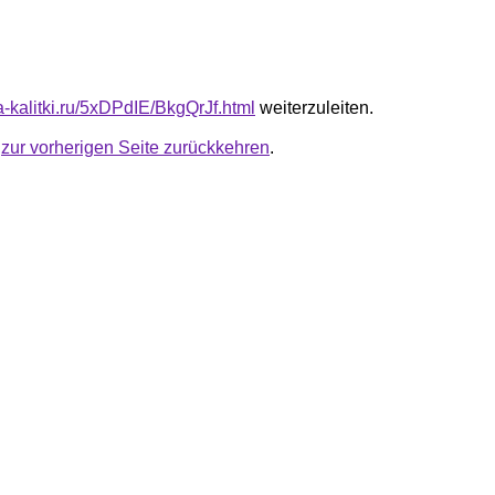
ta-kalitki.ru/5xDPdIE/BkgQrJf.html
weiterzuleiten.
u
zur vorherigen Seite zurückkehren
.