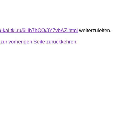
ota-kalitki.ru/6Hh7hOO/3Y7vbAZ.html
weiterzuleiten.
u
zur vorherigen Seite zurückkehren
.