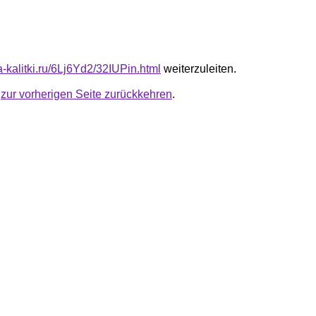
ta-kalitki.ru/6Lj6Yd2/32IUPin.html
weiterzuleiten.
u
zur vorherigen Seite zurückkehren
.