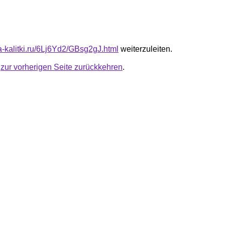
ta-kalitki.ru/6Lj6Yd2/GBsg2gJ.html
weiterzuleiten.
u
zur vorherigen Seite zurückkehren
.