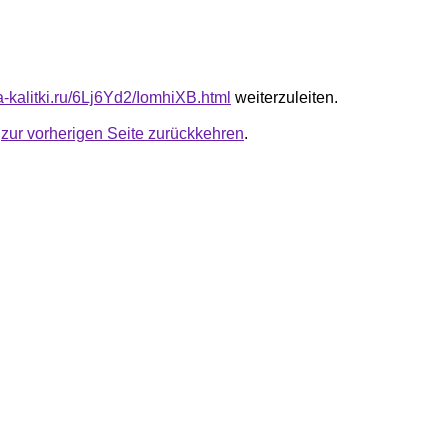
ta-kalitki.ru/6Lj6Yd2/IomhiXB.html
weiterzuleiten.
u
zur vorherigen Seite zurückkehren
.