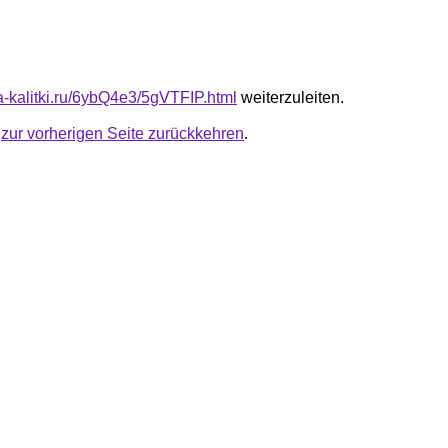
ta-kalitki.ru/6ybQ4e3/5gVTFIP.html
weiterzuleiten.
u
zur vorherigen Seite zurückkehren
.