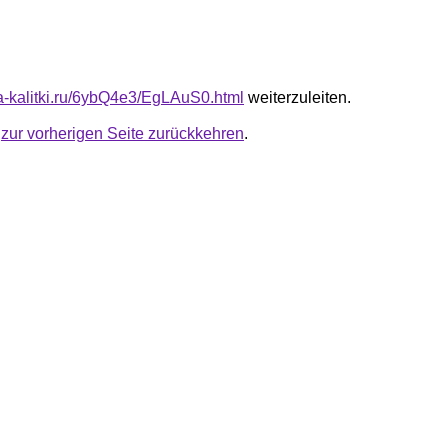
ota-kalitki.ru/6ybQ4e3/EgLAuS0.html
weiterzuleiten.
u
zur vorherigen Seite zurückkehren
.