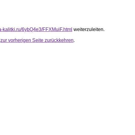
ta-kalitki.ru/6ybQ4e3/FFXMuiF.html
weiterzuleiten.
u
zur vorherigen Seite zurückkehren
.