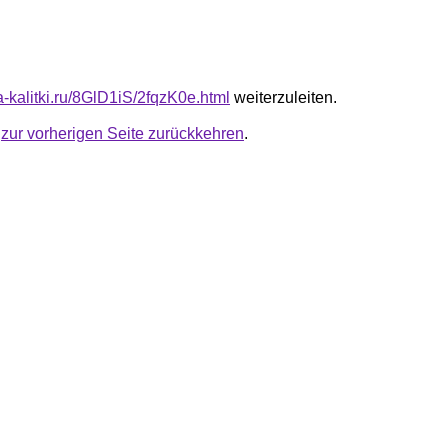
ta-kalitki.ru/8GlD1iS/2fqzK0e.html
weiterzuleiten.
u
zur vorherigen Seite zurückkehren
.