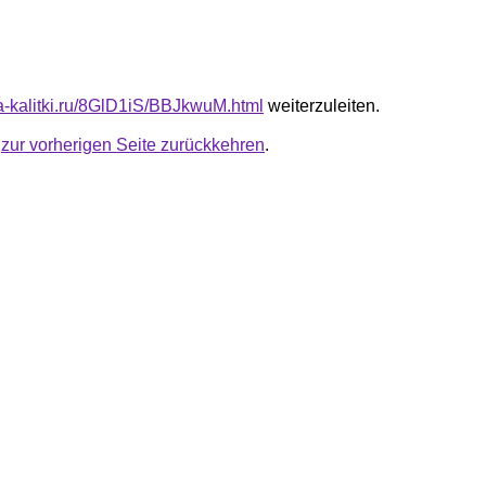
ta-kalitki.ru/8GlD1iS/BBJkwuM.html
weiterzuleiten.
u
zur vorherigen Seite zurückkehren
.