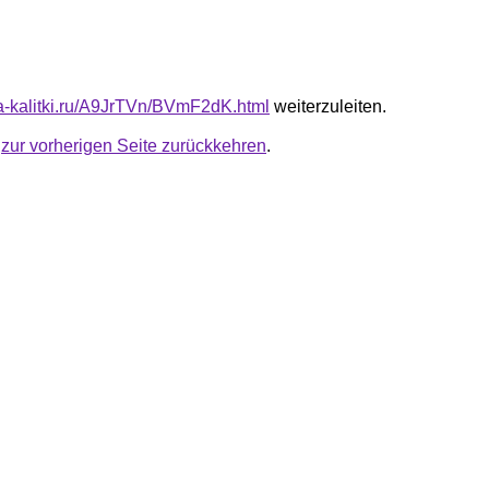
ota-kalitki.ru/A9JrTVn/BVmF2dK.html
weiterzuleiten.
u
zur vorherigen Seite zurückkehren
.