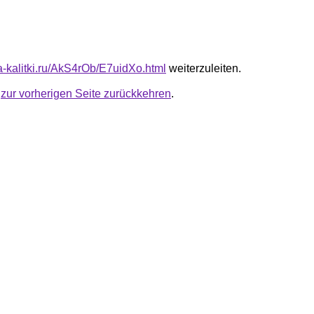
ta-kalitki.ru/AkS4rOb/E7uidXo.html
weiterzuleiten.
u
zur vorherigen Seite zurückkehren
.