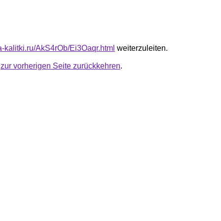
ta-kalitki.ru/AkS4rOb/Ei3Oaqr.html
weiterzuleiten.
u
zur vorherigen Seite zurückkehren
.