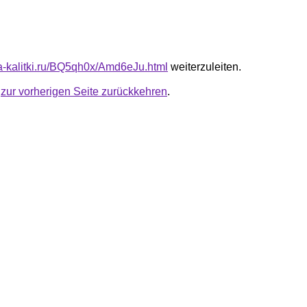
ota-kalitki.ru/BQ5qh0x/Amd6eJu.html
weiterzuleiten.
u
zur vorherigen Seite zurückkehren
.