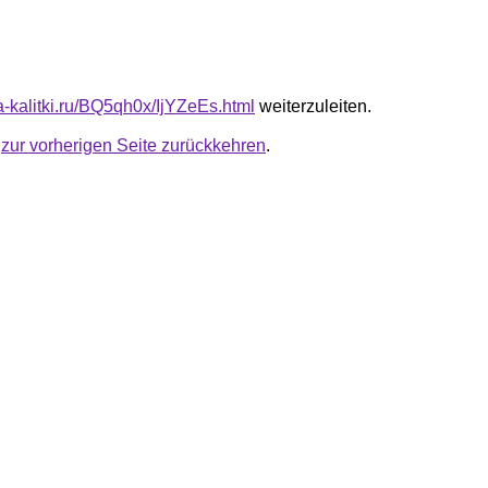
ta-kalitki.ru/BQ5qh0x/IjYZeEs.html
weiterzuleiten.
u
zur vorherigen Seite zurückkehren
.