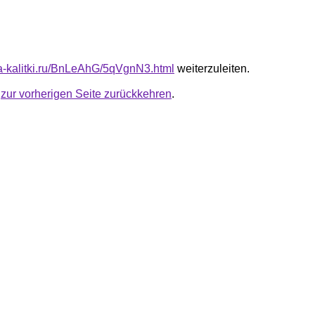
ota-kalitki.ru/BnLeAhG/5qVgnN3.html
weiterzuleiten.
u
zur vorherigen Seite zurückkehren
.