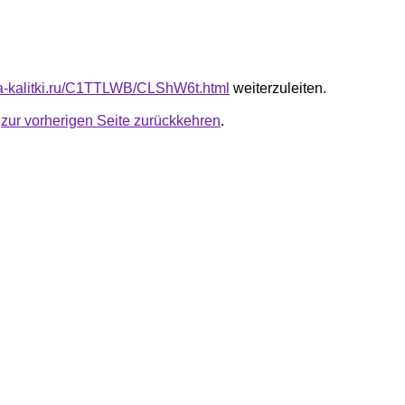
ota-kalitki.ru/C1TTLWB/CLShW6t.html
weiterzuleiten.
u
zur vorherigen Seite zurückkehren
.