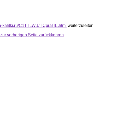
ota-kalitki.ru/C1TTLWB/HCpraHE.html
weiterzuleiten.
u
zur vorherigen Seite zurückkehren
.