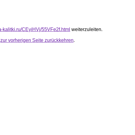
ta-kalitki.ru/CEyiHVj/55VFe2f.html
weiterzuleiten.
u
zur vorherigen Seite zurückkehren
.