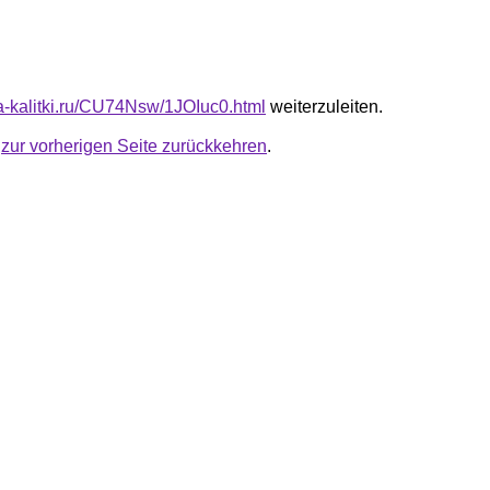
ta-kalitki.ru/CU74Nsw/1JOIuc0.html
weiterzuleiten.
u
zur vorherigen Seite zurückkehren
.