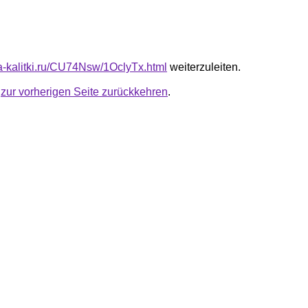
ta-kalitki.ru/CU74Nsw/1OclyTx.html
weiterzuleiten.
u
zur vorherigen Seite zurückkehren
.