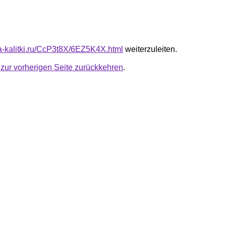
ota-kalitki.ru/CcP3t8X/6EZ5K4X.html
weiterzuleiten.
u
zur vorherigen Seite zurückkehren
.