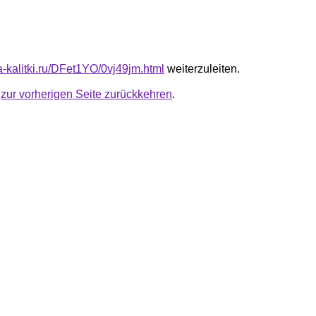
ta-kalitki.ru/DFet1YO/0vj49jm.html
weiterzuleiten.
u
zur vorherigen Seite zurückkehren
.