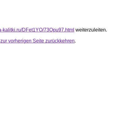
ta-kalitki.ru/DFet1YO/73Opu97.html
weiterzuleiten.
u
zur vorherigen Seite zurückkehren
.