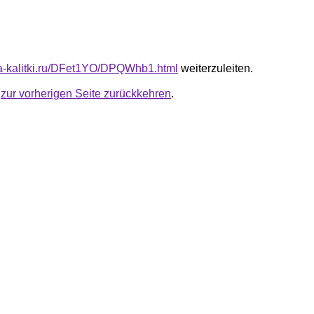
ota-kalitki.ru/DFet1YO/DPQWhb1.html
weiterzuleiten.
u
zur vorherigen Seite zurückkehren
.