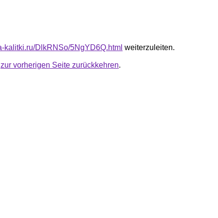
ota-kalitki.ru/DlkRNSo/5NgYD6Q.html
weiterzuleiten.
u
zur vorherigen Seite zurückkehren
.