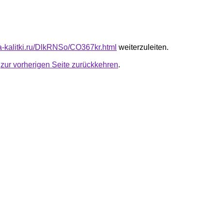
ta-kalitki.ru/DlkRNSo/CO367kr.html
weiterzuleiten.
u
zur vorherigen Seite zurückkehren
.