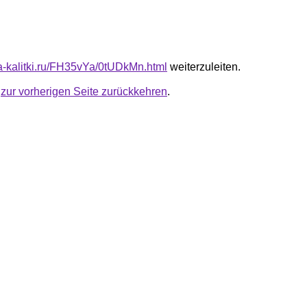
ota-kalitki.ru/FH35vYa/0tUDkMn.html
weiterzuleiten.
u
zur vorherigen Seite zurückkehren
.