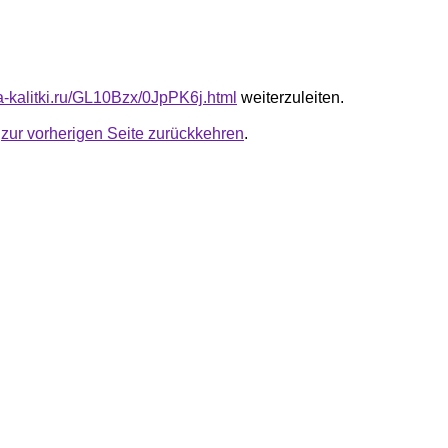
ta-kalitki.ru/GL10Bzx/0JpPK6j.html
weiterzuleiten.
u
zur vorherigen Seite zurückkehren
.