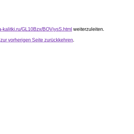
ta-kalitki.ru/GL10Bzx/BOViysS.html
weiterzuleiten.
u
zur vorherigen Seite zurückkehren
.