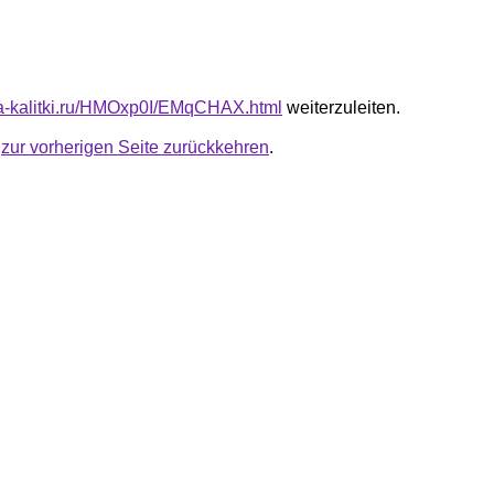
ota-kalitki.ru/HMOxp0I/EMqCHAX.html
weiterzuleiten.
u
zur vorherigen Seite zurückkehren
.