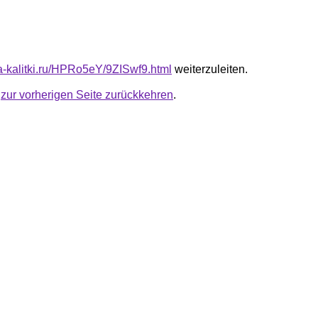
ta-kalitki.ru/HPRo5eY/9ZISwf9.html
weiterzuleiten.
u
zur vorherigen Seite zurückkehren
.