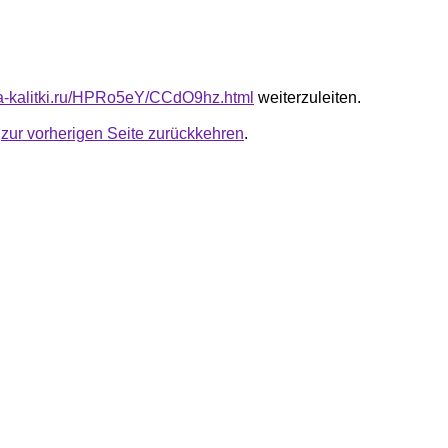
ota-kalitki.ru/HPRo5eY/CCdO9hz.html
weiterzuleiten.
u
zur vorherigen Seite zurückkehren
.