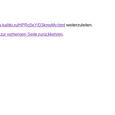
ota-kalitki.ru/HPRo5eY/D3kmoMy.html
weiterzuleiten.
u
zur vorherigen Seite zurückkehren
.