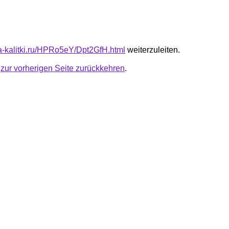
ota-kalitki.ru/HPRo5eY/Dpt2GfH.html
weiterzuleiten.
u
zur vorherigen Seite zurückkehren
.