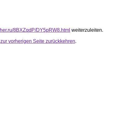
luther.ru/8BXZqdP/DY5pRW8.html
weiterzuleiten.
u
zur vorherigen Seite zurückkehren
.